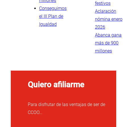
millones
festivos
Conseguimos
Aclaración
el III Plan de
nómina enero
Igualdad
2026
Abanca gana
más de 900
millones
Quiero afiliarme
Para disfrutar de las ventajas de ser de
CCOO…