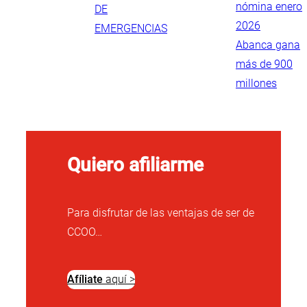
nómina enero
DE
2026
EMERGENCIAS
Abanca gana
más de 900
millones
Quiero afiliarme
Para disfrutar de las ventajas de ser de
CCOO…
Afíliate
aquí >