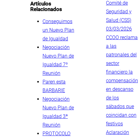
Comité de
Artículos
Relacionados
Seguridad y
Salud (CSS)
Conseguimos
03/03/2026
un Nuevo Plan
CCOO reclama
de Igualdad
a las
Negociación
patronales del
Nuevo Plan de
sector
Igualdad 7º
financiero la
Reunión
compensación
Paren esta
en descanso
BARBARIE
de los
Negociación
sábados que
Nuevo Plan de
coincidan con
Igualdad 3ª
festivos
Reunión
Aclaración
PROTOCOLO