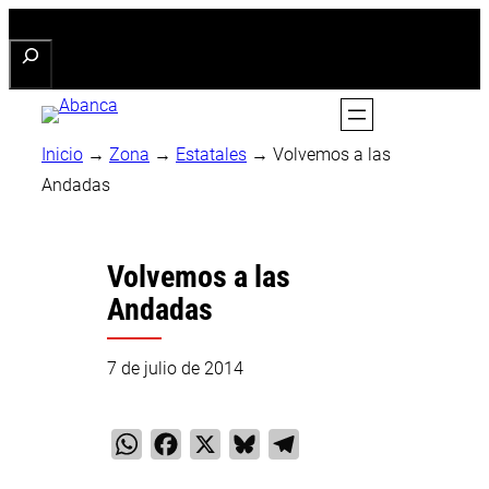
Saltar
Buscar
al
contenido
Inicio
→
Zona
→
Estatales
→
Volvemos a las
Andadas
Volvemos a las
Andadas
7 de julio de 2014
WhatsApp
Facebook
X
Bluesky
Telegram