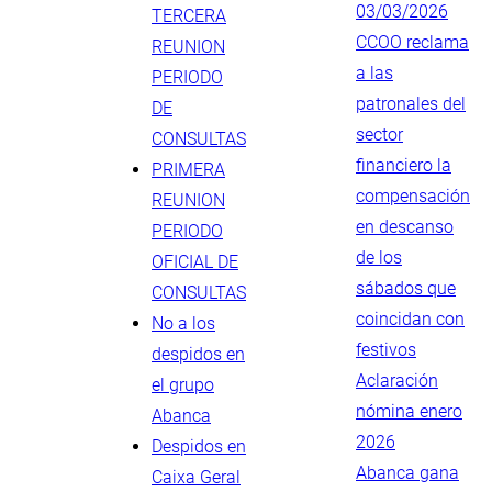
03/03/2026
TERCERA
CCOO reclama
REUNION
a las
PERIODO
patronales del
DE
sector
CONSULTAS
financiero la
PRIMERA
compensación
REUNION
en descanso
PERIODO
de los
OFICIAL DE
sábados que
CONSULTAS
coincidan con
No a los
festivos
despidos en
Aclaración
el grupo
nómina enero
Abanca
2026
Despidos en
Abanca gana
Caixa Geral