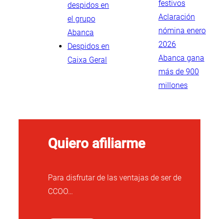
festivos
despidos en
Aclaración
el grupo
nómina enero
Abanca
2026
Despidos en
Abanca gana
Caixa Geral
más de 900
millones
Quiero afiliarme
Para disfrutar de las ventajas de ser de
CCOO…