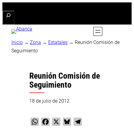
Saltar
Buscar
al
contenido
Inicio
→
Zona
→
Estatales
→
Reunión Comisión de
Seguimiento
Reunión Comisión de
Seguimiento
18 de julio de 2012
WhatsApp
Facebook
X
Bluesky
Telegram