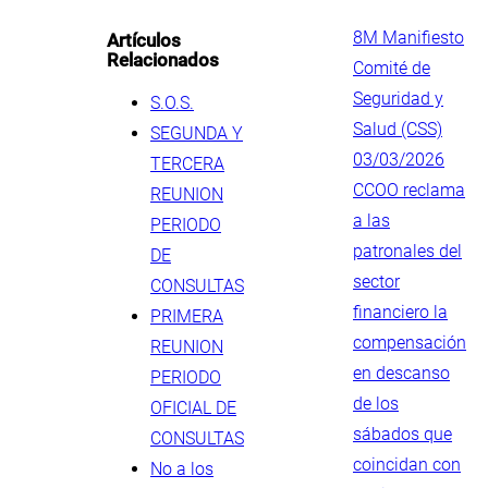
.
8M Manifiesto
Artículos
Relacionados
Comité de
Seguridad y
S.O.S.
Salud (CSS)
SEGUNDA Y
03/03/2026
TERCERA
CCOO reclama
REUNION
a las
PERIODO
patronales del
DE
sector
CONSULTAS
financiero la
PRIMERA
compensación
REUNION
en descanso
PERIODO
de los
OFICIAL DE
sábados que
CONSULTAS
coincidan con
No a los