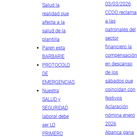
03/03/2026
Salud la
CCOO reclama
realidad que
a las
afecta a la
patronales del
salud de la
sector
plantilla
financiero la
Paren esta
compensación
BARBARIE
en descanso
PROTOCOLO
de los
DE
sábados que
EMERGENCIAS
coincidan con
Nuestra
festivos
SALUD y
Aclaración
SEGURIDAD
nómina enero
laboral debe
2026
ser LO
Abanca gana
PRIMERO