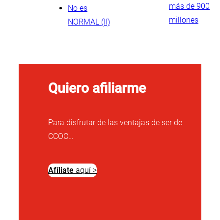
más de 900
No es
millones
NORMAL (II)
Quiero afiliarme
Para disfrutar de las ventajas de ser de
CCOO…
Afíliate
aquí >