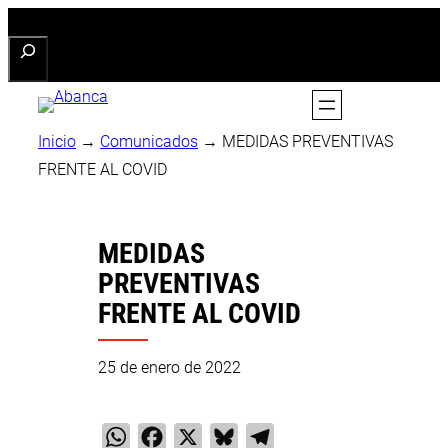
Saltar
Buscar
al
contenido
Inicio
→
Comunicados
→
MEDIDAS PREVENTIVAS
FRENTE AL COVID
MEDIDAS
PREVENTIVAS
FRENTE AL COVID
25 de enero de 2022
WhatsApp
Facebook
X
Bluesky
Telegram