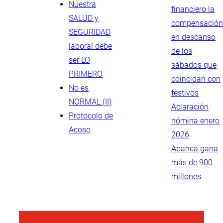
Nuestra
financiero la
SALUD y
compensación
SEGURIDAD
en descanso
laboral debe
de los
ser LO
sábados que
PRIMERO
coincidan con
No es
festivos
NORMAL (II)
Aclaración
Protocolo de
nómina enero
Acoso
2026
Abanca gana
más de 900
millones