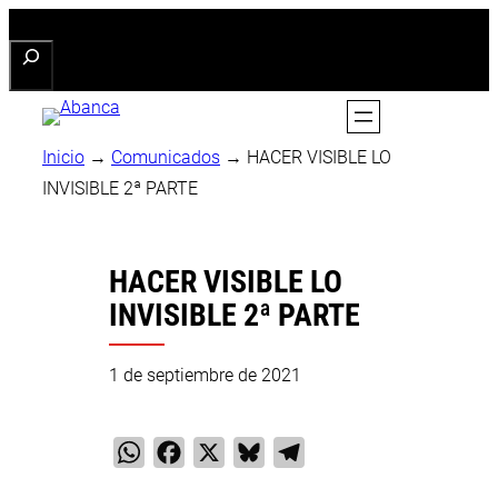
Saltar
Buscar
al
contenido
Inicio
→
Comunicados
→
HACER VISIBLE LO
INVISIBLE 2ª PARTE
HACER VISIBLE LO
INVISIBLE 2ª PARTE
1 de septiembre de 2021
WhatsApp
Facebook
X
Bluesky
Telegram