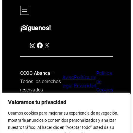
¡Síguenos!
Instagram
Facebook
X
CCOO Abanca
–
Política
Aviso
Política de
Todos los derechos
de
legal
Privacidad
reservados
Cookies
Valoramos tu privacidad
Usamos cookies para mejorar su experiencia de navegación,
mostrarle anuncios o contenidos personalizados y analizar
nuestro tráfico. Al hacer clic en “Aceptar todo” usted da su