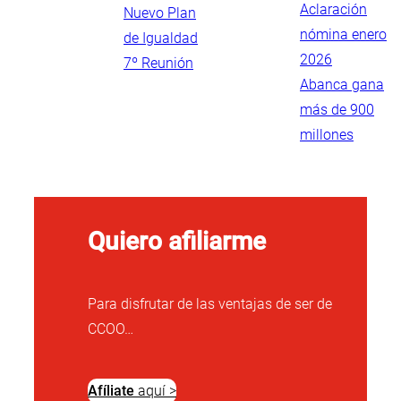
Aclaración
Nuevo Plan
nómina enero
de Igualdad
2026
7º Reunión
Abanca gana
más de 900
millones
Quiero afiliarme
Para disfrutar de las ventajas de ser de
CCOO…
Afíliate
aquí >