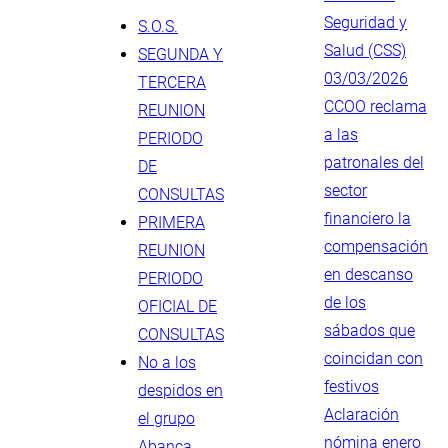
Seguridad y
S.O.S.
Salud (CSS)
SEGUNDA Y
03/03/2026
TERCERA
CCOO reclama
REUNION
a las
PERIODO
patronales del
DE
sector
CONSULTAS
financiero la
PRIMERA
compensación
REUNION
en descanso
PERIODO
de los
OFICIAL DE
sábados que
CONSULTAS
coincidan con
No a los
festivos
despidos en
Aclaración
el grupo
nómina enero
Abanca