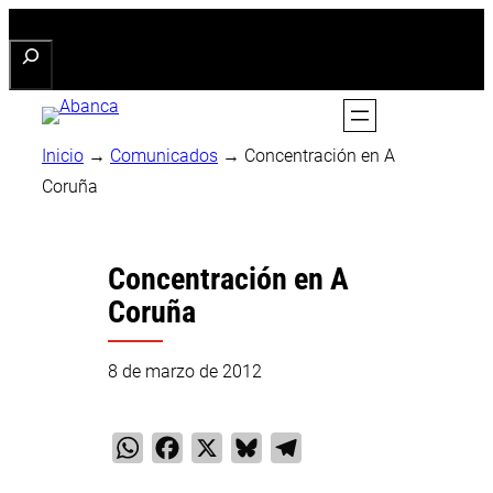
Saltar
Buscar
al
contenido
Inicio
→
Comunicados
→
Concentración en A
Coruña
Concentración en A
Coruña
8 de marzo de 2012
WhatsApp
Facebook
X
Bluesky
Telegram