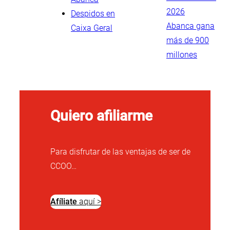
2026
Despidos en
Abanca gana
Caixa Geral
más de 900
millones
Quiero afiliarme
Para disfrutar de las ventajas de ser de
CCOO…
Afíliate
aquí >