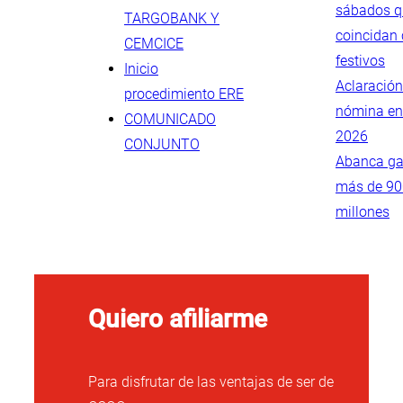
sábados q
TARGOBANK Y
coincidan
CEMCICE
festivos
Inicio
Aclaración
procedimiento ERE
nómina en
COMUNICADO
2026
CONJUNTO
Abanca g
más de 90
millones
Quiero afiliarme
Para disfrutar de las ventajas de ser de