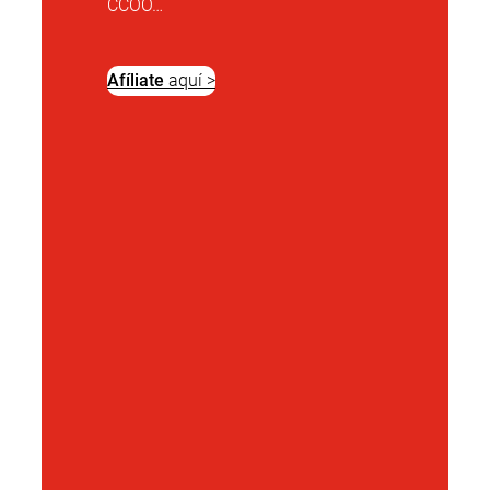
CCOO…
Afíliate
aquí >