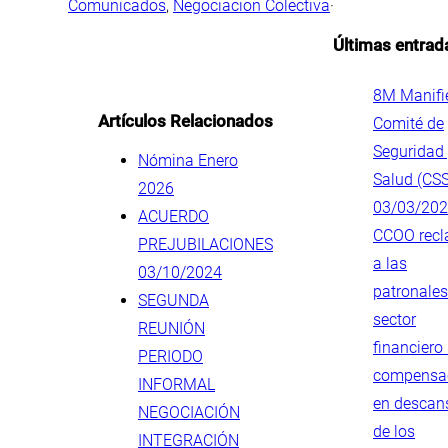
Comunicados
, 
Negociacion Colectiva
·
Últimas entrad
.
8M Manifi
Artículos Relacionados
Comité de
Seguridad
Nómina Enero
Salud (CSS
2026
03/03/20
ACUERDO
CCOO rec
PREJUBILACIONES
a las
03/10/2024
patronales
SEGUNDA
sector
REUNIÓN
financiero 
PERIODO
compensa
INFORMAL
en descan
NEGOCIACIÓN
de los
INTEGRACIÓN