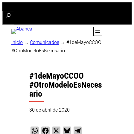
Saltar
Buscar
al
contenido
Inicio
→
Comunicados
→
#1deMayoCCOO
#OtroModeloEsNecesario
#1deMayoCCOO
#OtroModeloEsNeces
ario
30 de abril de 2020
WhatsApp
Facebook
X
Bluesky
Telegram